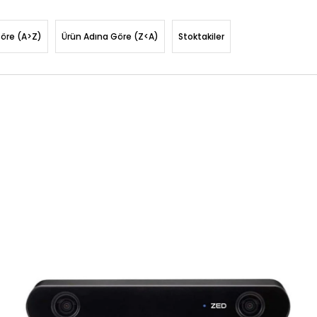
Göre (A>Z)
Ürün Adına Göre (Z<A)
Stoktakiler