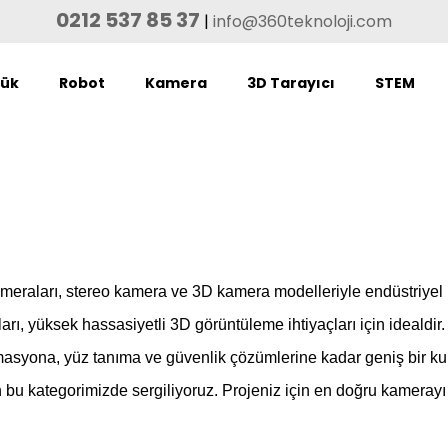
0212 537 85 37
|
info@360teknoloji.com
lük
Robot
Kamera
3D Tarayıcı
STEM
ameraları, stereo kamera ve 3D kamera modelleriyle endüstriyel p
arı, yüksek hassasiyetli 3D görüntüleme ihtiyaçları için ideald
masyona, yüz tanıma ve güvenlik çözümlerine kadar geniş bir kul
çin bu kategorimizde sergiliyoruz. Projeniz için en doğru kamerayı