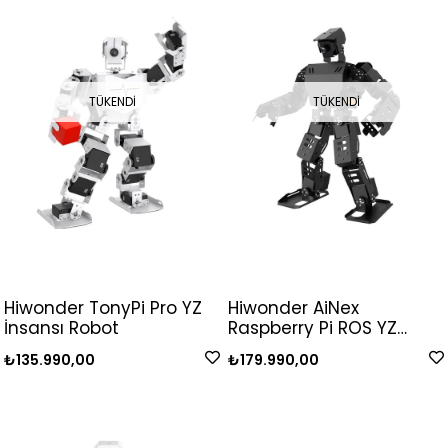
TÜKENDI
TÜKENDI
Hiwonder TonyPi Pro YZ
Hiwonder AiNex
İnsansı Robot
Raspberry Pi ROS YZ
Görüş İnsansı Robot
₺135.990,00
₺179.990,00
Standart Kit