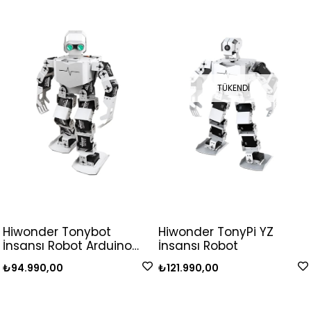
TÜKENDI
Hiwonder Tonybot
Hiwonder TonyPi YZ
İnsansı Robot Arduino
İnsansı Robot
Kodlama Kiti Eğitim
₺94.990,00
₺121.990,00
Programlama -
Advanced Kit