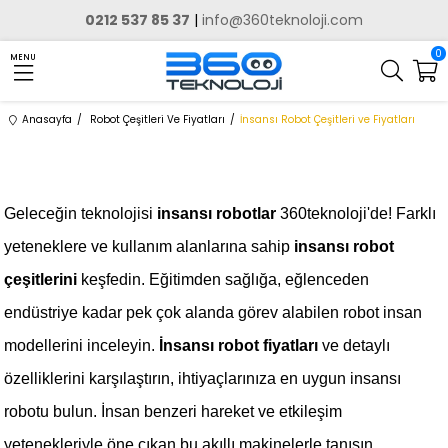
0212 537 85 37
|
info@360teknoloji.com
0
MENU
Anasayfa
Robot Çeşitleri Ve Fiyatları
İnsansı Robot Çeşitleri ve Fiyatları
Geleceğin teknolojisi
insansı robotlar
360teknoloji'de! Farklı
yeteneklere ve kullanım alanlarına sahip
insansı robot
çeşitlerini
keşfedin. Eğitimden sağlığa, eğlenceden
endüstriye kadar pek çok alanda görev alabilen robot insan
modellerini inceleyin.
İnsansı robot fiyatları
ve detaylı
özelliklerini karşılaştırın, ihtiyaçlarınıza en uygun insansı
robotu bulun. İnsan benzeri hareket ve etkileşim
yetenekleriyle öne çıkan bu akıllı makinelerle tanışın.