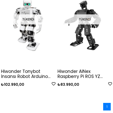
TÜKENDI
TÜKENDI
Hiwonder Tonybot
Hiwonder AiNex
İnsansı Robot Arduino
Raspberry Pi ROS YZ
Kodlama Kiti Eğitim
Görüş İnsansı Robot
₺102.990,00
₺83.990,00
Programlama -
Starter Kit
Standart Kit
1