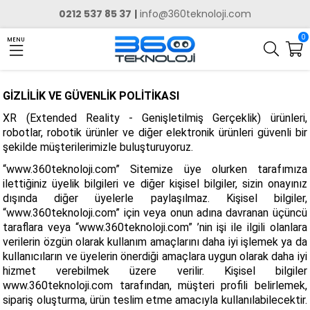
0212 537 85 37
|
info@360teknoloji.com
0
MENU
GİZLİLİK VE GÜVENLİK POLİTİKASI
XR (Extended Reality - Genişletilmiş Gerçeklik) ürünleri,
robotlar, robotik ürünler ve diğer elektronik ürünleri güvenli bir
şekilde müşterilerimizle buluşturuyoruz.
“www.360teknoloji.com” Sitemize üye olurken tarafımıza
ilettiğiniz üyelik bilgileri ve diğer kişisel bilgiler, sizin onayınız
dışında diğer üyelerle paylaşılmaz. Kişisel bilgiler,
“www.360teknoloji.com” için veya onun adına davranan üçüncü
taraflara veya “www.360teknoloji.com” ’nin işi ile ilgili olanlara
verilerin özgün olarak kullanım amaçlarını daha iyi işlemek ya da
kullanıcıların ve üyelerin önerdiği amaçlara uygun olarak daha iyi
hizmet verebilmek üzere verilir. Kişisel bilgiler
www.360teknoloji.com tarafından, müşteri profili belirlemek,
sipariş oluşturma, ürün teslim etme amacıyla kullanılabilecektir.