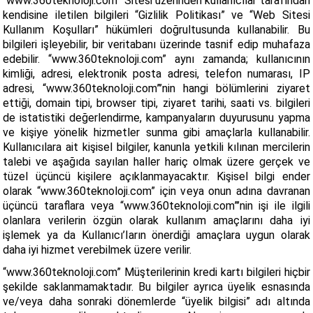
“www.360teknoloji.com” Sitesi üzerinden kullanıcılar tarafından
kendisine iletilen bilgileri “Gizlilik Politikası” ve “Web Sitesi
Kullanım Koşulları” hükümleri doğrultusunda kullanabilir. Bu
bilgileri işleyebilir, bir veritabanı üzerinde tasnif edip muhafaza
edebilir. “www.360teknoloji.com” aynı zamanda; kullanıcının
kimliği, adresi, elektronik posta adresi, telefon numarası, IP
adresi, “www.360teknoloji.com”’nin hangi bölümlerini ziyaret
ettiği, domain tipi, browser tipi, ziyaret tarihi, saati vs. bilgileri
de istatistiki değerlendirme, kampanyaların duyurusunu yapma
ve kişiye yönelik hizmetler sunma gibi amaçlarla kullanabilir.
Kullanıcılara ait kişisel bilgiler, kanunla yetkili kılınan mercilerin
talebi ve aşağıda sayılan haller hariç olmak üzere gerçek ve
tüzel üçüncü kişilere açıklanmayacaktır. Kişisel bilgi ender
olarak “www.360teknoloji.com” için veya onun adına davranan
üçüncü taraflara veya “www.360teknoloji.com”’nin işi ile ilgili
olanlara verilerin özgün olarak kullanım amaçlarını daha iyi
işlemek ya da Kullanıcı’Iarın önerdiği amaçlara uygun olarak
daha iyi hizmet verebilmek üzere verilir.
“www.360teknoloji.com” Müşterilerinin kredi kartı bilgileri hiçbir
şekilde saklanmamaktadır. Bu bilgiler ayrıca üyelik esnasında
ve/veya daha sonraki dönemlerde “üyelik bilgisi” adı altında