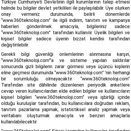
Türkiye Cumhuriyeti Devletinin ilgili kurumlarının talep etmesi
halinde bu bilgiler devlet yetkilileri ile paylaşılabilir. Üye olurken
onay vermeniz durumunda, belirli dönemlerde
“www.360teknoloji.com” ile ilgili indirim, tanıtım ve kampanya
haberleri gönderilmek amacıyla, bilgileriniz sadece
“www.360teknoloji.com” tarafından kullanılır. Üyelik bilgileri ve
kişisel bilgiler sadece üyenin bizzat kendisi tarafından
değiştirilebilir.
Gerekli bilgi güvenliği önlemlerinin alınmasına karşın,
“www.360teknoloji.com”’a ve sisteme yapılan saldırılar
sonucunda gizli bilgilerin zarar görmesi veya üçüncü kişilerin
eline geçmesi durumunda “www.360teknoloji.com” ’nin herhangi
bir sorumluluğu olmayacaktır. “www.360teknoloji.com”
Tarafından site dâhilinde düzenlenen periyodik anketlere
cevap veren kullanıcılardan elde edilen bilgiler ve kullanıcıların
kişisel bilgileri “www.360teknoloji.com” veya işbirliği içinde
olduğu kuruluşlar tarafından, bu kullanıcılara doğrudan reklam,
tanıtım pazarlama yapmak, istatistiksel analiz yapmak veya
veritabanı oluşturmak amacıyla ve benzeri amaçlarla
kullanılabilecektir.