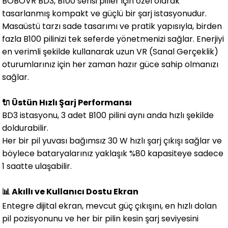
BOBOVR BD3, B100 serisi piller için özel olarak
tasarlanmış kompakt ve güçlü bir şarj istasyonudur.
Masaüstü tarzı sade tasarımı ve pratik yapısıyla, birden
fazla B100 pilinizi tek seferde yönetmenizi sağlar. Enerjiyi
en verimli şekilde kullanarak uzun VR (Sanal Gerçeklik)
oturumlarınız için her zaman hazır güce sahip olmanızı
sağlar.
🔌 Üstün Hızlı Şarj Performansı
BD3 istasyonu, 3 adet B100 pilini aynı anda hızlı şekilde
doldurabilir.
Her bir pil yuvası bağımsız 30 W hızlı şarj çıkışı sağlar ve
böylece bataryalarınız yaklaşık %80 kapasiteye sadece
1 saatte ulaşabilir.
📊 Akıllı ve Kullanıcı Dostu Ekran
Entegre dijital ekran, mevcut güç çıkışını, en hızlı dolan
pil pozisyonunu ve her bir pilin kesin şarj seviyesini