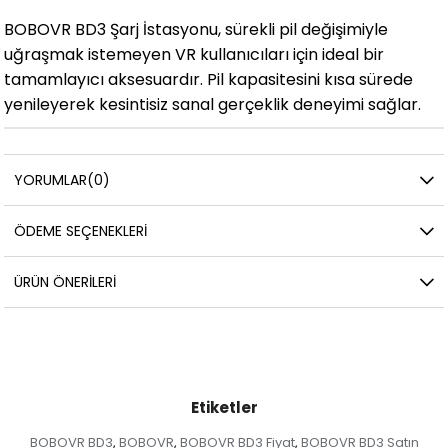
BOBOVR BD3 Şarj İstasyonu, sürekli pil değişimiyle
uğraşmak istemeyen VR kullanıcıları için ideal bir
tamamlayıcı aksesuardır. Pil kapasitesini kısa sürede
yenileyerek kesintisiz sanal gerçeklik deneyimi sağlar.
YORUMLAR
(0)
ÖDEME SEÇENEKLERI
ÜRÜN ÖNERILERI
Etiketler
BOBOVR BD3
BOBOVR
BOBOVR BD3 Fiyat
BOBOVR BD3 Satın
,
,
,