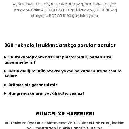
Al
BOBOVR BD3 Buy
BOBOVR BD3 Şarj
BOBOVR BD3 Şarj
,
,
,
İstasyonu Satın Al
BOBOVR Pil Şarj İStasyonu
B100 Pil Şarj
,
,
İstasyonu BOBOR B100 Şarj İstasyonu
,
360 Teknoloji Hakkında Sıkça Sorulan Sorular
360teknoloji.com nasıl bir platformdur, neden size
güvenmeliyim?
Satın aldığım ürün stokta yoksa ne kadar sürede teslim
edilir?
Ürünleriniz garantili mi?
Hangi markaların yetkili satıcısısınız?
GÜNCEL XR HABERLERİ
Bültenimize Üye Olun ! Metaverse Ve XR Güncel Haberleri, İndirim
ve Fırsatlardan İlk Sizin Haberiniz Olsun !