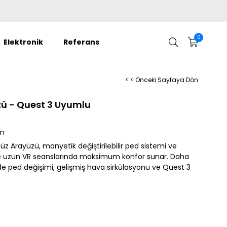
0
Elektronik
Referans
< < Önceki Sayfaya Dön
ü - Quest 3 Uyumlu
ün
 Arayüzü, manyetik değiştirilebilir ped sistemi ve
ile uzun VR seanslarında maksimum konfor sunar. Daha
de ped değişimi, gelişmiş hava sirkülasyonu ve Quest 3