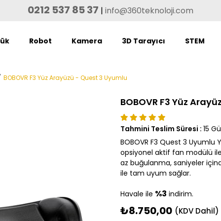
0212 537 85 37
|
info@360teknoloji.com
lük
Robot
Kamera
3D Tarayıcı
STEM
BOBOVR F3 Yüz Arayüzü - Quest 3 Uyumlu
BOBOVR F3 Yüz Arayüz
Tahmini Teslim Süresi
:
15 G
BOBOVR F3 Quest 3 Uyumlu Yüz
opsiyonel aktif fan modülü 
az buğulanma, saniyeler için
ile tam uyum sağlar.
%3
Havale ile
indirim.
₺8.750,00
(KDV Dahil)