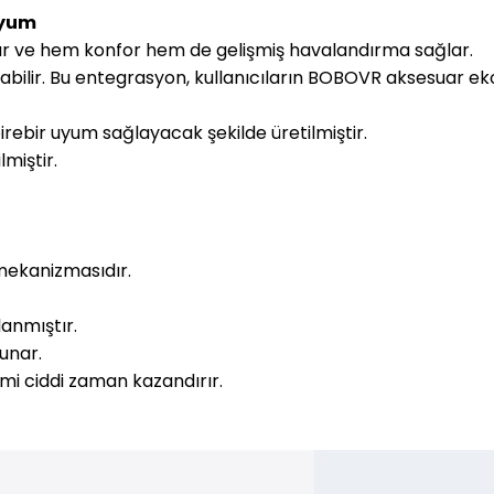
Uyum
dur ve hem konfor hem de gelişmiş havalandırma sağlar.
nılabilir. Bu entegrasyon, kullanıcıların BOBOVR aksesuar 
ebir uyum sağlayacak şekilde üretilmiştir.
miştir.
mekanizmasıdır.
lanmıştır.
sunar.
imi ciddi zaman kazandırır.