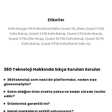
Etiketler
KIWI Design Pilli Kafa Bandı Meta Quest 3S
Meta Quest 3 Pilli
,
Kafa Bandı
Quest 3 Pilli Kafa Bandı
Quest 3 Pil Kafa Bandı
,
,
,
Quest 3 Pilli Elite Strap
Quest 3S Pilli Kafa Bandı
Quest 3S Pil
,
,
Kafa Bandı
Quest 3 Pilli Kafa Bandı Satın Al
,
,
360 Teknoloji Hakkında Sıkça Sorulan Sorular
360teknoloji.com nasıl bir platformdur, neden size
güvenmeliyim?
Satın aldığım ürün stokta yoksa ne kadar sürede teslim
edilir?
Ürünleriniz garantili mi?
Hangi markaların yetkili satıcısısınız?