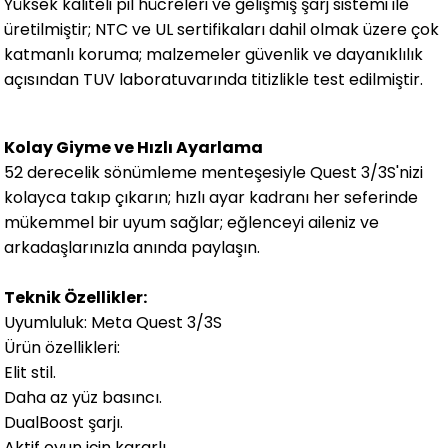
Yüksek kaliteli pil hücreleri ve gelişmiş şarj sistemi ile
üretilmiştir; NTC ve UL sertifikaları dahil olmak üzere çok
katmanlı koruma; malzemeler güvenlik ve dayanıklılık
açısından TUV laboratuvarında titizlikle test edilmiştir.
Kolay Giyme ve Hızlı Ayarlama
52 derecelik sönümleme menteşesiyle Quest 3/3S'nizi
kolayca takıp çıkarın; hızlı ayar kadranı her seferinde
mükemmel bir uyum sağlar; eğlenceyi aileniz ve
arkadaşlarınızla anında paylaşın.
Teknik Özellikler:
Uyumluluk: Meta Quest 3/3S
Ürün özellikleri:
Elit stil.
Daha az yüz basıncı.
DualBoost şarjı.
Aktif oyun için kararlı.