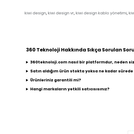
kiwi design
kiwi design vr
kiwi design kablo yönetimi
ki
,
,
,
360 Teknoloji Hakkında Sıkça Sorulan Soru
360teknoloji.com nasıl bir platformdur, neden s
Satın aldığım ürün stokta yoksa ne kadar sürede 
Ürünleriniz garantili mi?
Hangi markaların yetkili satıcısısınız?