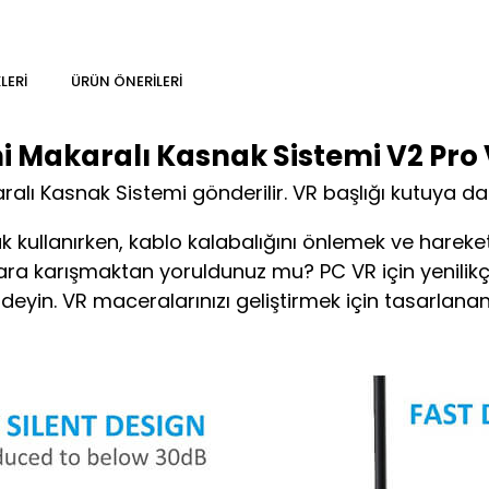
LERI
ÜRÜN ÖNERILERI
 Makaralı Kasnak Sistemi V2 Pro V
lı Kasnak Sistemi gönderilir. VR başlığı kutuya dahi
 kullanırken, kablo kalabalığını önlemek ve hareket ka
ara karışmaktan yoruldunuz mu? PC VR için yenilikç
eyin. VR maceralarınızı geliştirmek için tasarlanan 