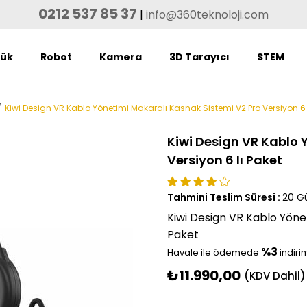
0212 537 85 37
|
info@360teknoloji.com
lük
Robot
Kamera
3D Tarayıcı
STEM
Kiwi Design VR Kablo Yönetimi Makaralı Kasnak Sistemi V2 Pro Versiyon 6 l
Kiwi Design VR Kablo 
Versiyon 6 lı Paket
Tahmini Teslim Süresi
:
20 G
Kiwi Design VR Kablo Yönet
Paket
%3
Havale ile ödemede
indiri
₺11.990,00
(KDV Dahil)