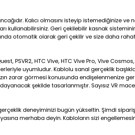
ağıdır. Kalıcı olmasını isteyip istemediğinize ve 
ı kullanabilirsiniz. Geri çekilebilir kasnak sistemin
ında otomatik olarak geri çekilir ve size daha raha
t, PSVR2, HTC Vive, HTC Vive Pro, Vive Cosmos, Rif
leriyle uyumludur. Kablolu sanal gerçeklik başlıkl
nızın zarar görmesi konusunda endişelenmenize ger
dayanacak şekilde tasarlanmıştır. Sayısız VR macera
gerçeklik deneyiminizi bugün yükseltin. Şimdi sipari
yasına merhaba deyin. Kabloların sizi engellemesin