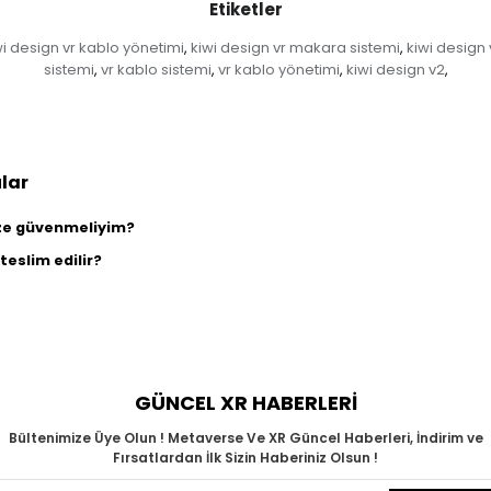
Etiketler
wi design vr kablo yönetimi
kiwi design vr makara sistemi
kiwi design 
,
,
sistemi
vr kablo sistemi
vr kablo yönetimi
kiwi design v2
,
,
,
,
lar
ize güvenmeliyim?
teslim edilir?
GÜNCEL XR HABERLERİ
Bültenimize Üye Olun ! Metaverse Ve XR Güncel Haberleri, İndirim ve
Fırsatlardan İlk Sizin Haberiniz Olsun !