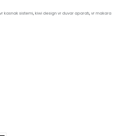
vr kasnak sistemi
kiwi design vr duvar aparatı
vr makara
,
,