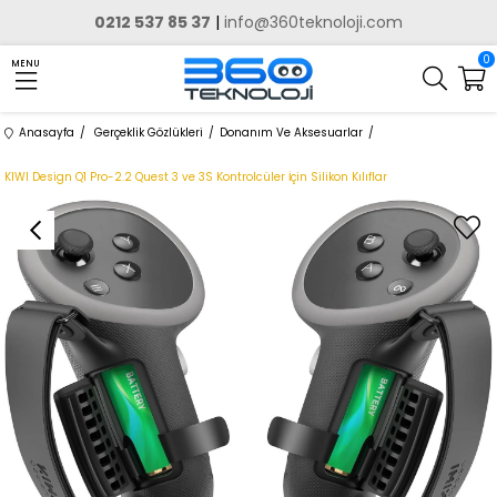
0212 537 85 37
|
info@360teknoloji.com
0
MENU
Anasayfa
Gerçeklik Gözlükleri
Donanım Ve Aksesuarlar
KIWI Design ‎Q1 Pro-2.2 Quest 3 ve 3S Kontrolcüler İçin Silikon Kılıflar