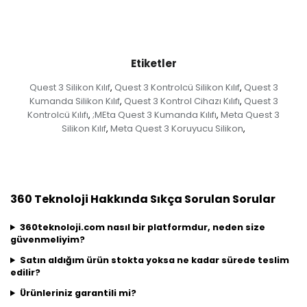
Etiketler
Quest 3 Silikon Kılıf
Quest 3 Kontrolcü Silikon Kılıf
Quest 3
,
,
Kumanda Silikon Kılıf
Quest 3 Kontrol Cihazı Kılıfı
Quest 3
,
,
Kontrolcü Kılıfı
;MEta Quest 3 Kumanda Kılıfı
Meta Quest 3
,
,
Silikon Kılıf
Meta Quest 3 Koruyucu Silikon
,
,
360 Teknoloji Hakkında Sıkça Sorulan Sorular
360teknoloji.com nasıl bir platformdur, neden size
güvenmeliyim?
Satın aldığım ürün stokta yoksa ne kadar sürede teslim
edilir?
Ürünleriniz garantili mi?