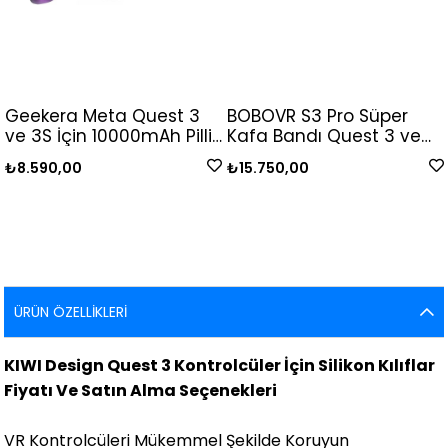
Geekera Meta Quest 3
BOBOVR S3 Pro Süper
ve 3S İçin 10000mAh Pilli
Kafa Bandı Quest 3 ve
RGB Işıklı Konforlu Kafa
3S İçin
₺8.590,00
₺15.750,00
Bandı
ÜRÜN ÖZELLIKLERI
KIWI Design Quest 3 Kontrolcüler İçin Silikon Kılıflar
Fiyatı Ve Satın Alma Seçenekleri
VR Kontrolcüleri Mükemmel Şekilde Koruyun