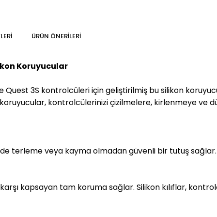
LERI
ÜRÜN ÖNERILERI
likon Koruyucular
Quest 3S kontrolcüleri için geliştirilmiş bu silikon koruy
oruyucular, kontrolcülerinizi çizilmelere, kirlenmeye ve dü
nizde terleme veya kayma olmadan güvenli bir tutuş sağlar.
 karşı kapsayan tam koruma sağlar. Silikon kılıflar, kontro