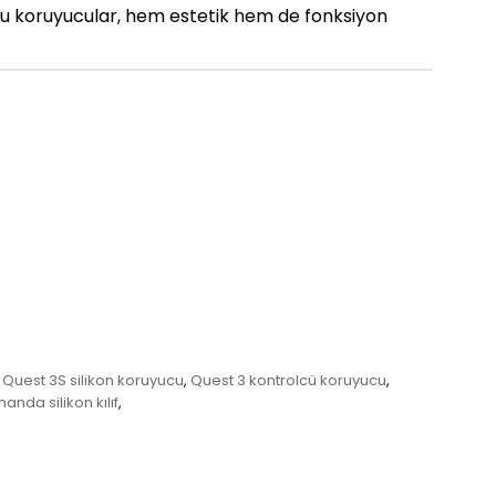
n bu koruyucular, hem estetik hem de fonksiyon
Quest 3S silikon koruyucu
Quest 3 kontrolcü koruyucu
,
,
anda silikon kılıf
,