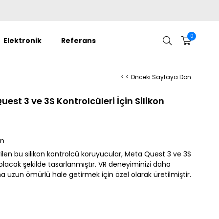
0
Elektronik
Referans
< < Önceki Sayfaya Dön
est 3 ve 3S Kontrolcüleri İçin Silikon
ün
rilen bu silikon kontrolcü koruyucular, Meta Quest 3 ve 3S
lacak şekilde tasarlanmıştır. VR deneyiminizi daha
a uzun ömürlü hale getirmek için özel olarak üretilmiştir.