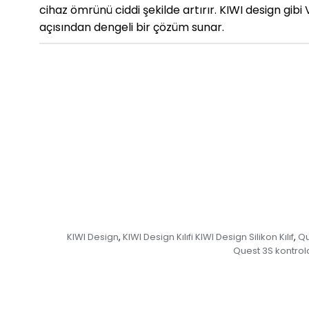
cihaz ömrünü ciddi şekilde artırır. KIWI design gi
açısından dengeli bir çözüm sunar.
KIWI Design
KIWI Design Kılıfi KIWI Design Silikon Kılıf
Qu
,
,
Quest 3S kontro