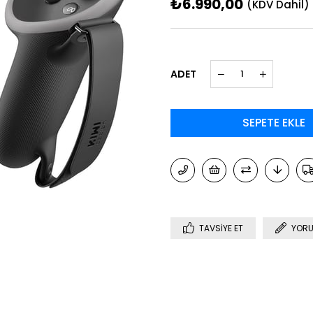
₺6.990,00
(KDV Dahil)
ADET
TAVSIYE ET
YORU