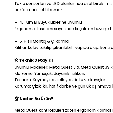
Takip sensörleri ve LED alanlarında özel bırakılm
performansı etkilenmez.
🔹 4. Tüm El Büyüklüklerine Uyumlu
Ergonomik tasarımı sayesinde küçükten büyüğe tüm e
🔹 5. Hızlı Montaj & Çıkarma
Kılıflar kolay takılıp çıkarılabilir yapıda olup, kon
🛠 Teknik Detaylar
Uyumlu Modeller: Meta Quest 3 & Meta Quest 3S ko
Malzeme: Yumuşak, dayanıklı silikon.
Tasarım: Kaymayı engelleyen doku ve kayışlar.
Koruma: Çizik, kir, hafif darbe ve günlük aşınmaya 
🏆 Neden Bu Ürün?
Meta Quest kontrolcüleri zaten ergonomik olmasın