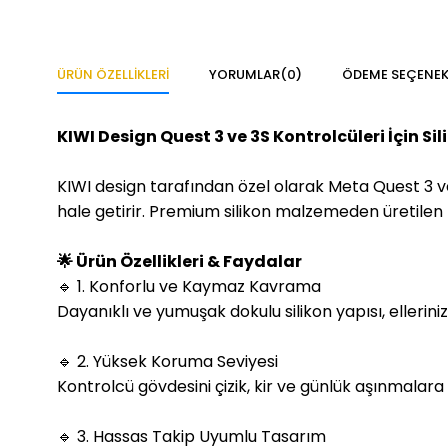
ÜRÜN ÖZELLIKLERI
YORUMLAR
(0)
ÖDEME SEÇENEK
KIWI Design Quest 3 ve 3S Kontrolcüleri İçin Si
KIWI design tarafından özel olarak Meta Quest 3 ve 
hale getirir. Premium silikon malzemeden üretilen k
🌟 Ürün Özellikleri & Faydalar
🔹 1. Konforlu ve Kaymaz Kavrama
Dayanıklı ve yumuşak dokulu silikon yapısı, elleri
🔹 2. Yüksek Koruma Seviyesi
Kontrolcü gövdesini çizik, kir ve günlük aşınmalara
🔹 3. Hassas Takip Uyumlu Tasarım