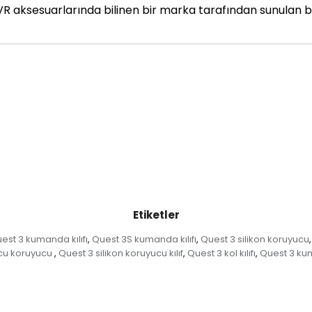
bi VR aksesuarlarında bilinen bir marka tarafından sunula
Etiketler
est 3 kumanda kılıfı
Quest 3S kumanda kılıfı
Quest 3 silikon koruyucu
,
,
,
lcu koruyucu
Quest 3 silikon koruyucu kılıf
Quest 3 kol kılıfı
Quest 3 kum
,
,
,