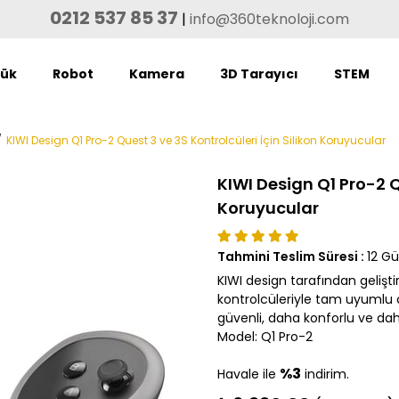
0212 537 85 37
|
info@360teknoloji.com
lük
Robot
Kamera
3D Tarayıcı
STEM
KIWI Design Q1 Pro-2 Quest 3 ve 3S Kontrolcüleri İçin Silikon Koruyucular
KIWI Design Q1 Pro-2 Qu
Koruyucular
Tahmini Teslim Süresi
:
12 G
KIWI design tarafından gelişti
kontrolcüleriyle tam uyumlu o
güvenli, daha konforlu ve dah
Model: Q1 Pro-2
%3
Havale ile
indirim.