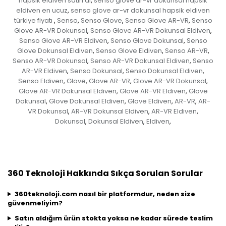
hapsik eldiven satın al
senso glove ar-vr dokunsal hapsik
,
eldiven en ucuz
senso glove ar-vr dokunsal hapsik eldiven
,
türkiye fiyatı
Senso
Senso Glove
Senso Glove AR-VR
Senso
,
,
,
,
Glove AR-VR Dokunsal
Senso Glove AR-VR Dokunsal Eldiven
,
,
Senso Glove AR-VR Eldiven
Senso Glove Dokunsal
Senso
,
,
Glove Dokunsal Eldiven
Senso Glove Eldiven
Senso AR-VR
,
,
,
Senso AR-VR Dokunsal
Senso AR-VR Dokunsal Eldiven
Senso
,
,
AR-VR Eldiven
Senso Dokunsal
Senso Dokunsal Eldiven
,
,
,
Senso Eldiven
Glove
Glove AR-VR
Glove AR-VR Dokunsal
,
,
,
,
Glove AR-VR Dokunsal Eldiven
Glove AR-VR Eldiven
Glove
,
,
Dokunsal
Glove Dokunsal Eldiven
Glove Eldiven
AR-VR
AR-
,
,
,
,
VR Dokunsal
AR-VR Dokunsal Eldiven
AR-VR Eldiven
,
,
,
Dokunsal
Dokunsal Eldiven
Eldiven
,
,
,
360 Teknoloji Hakkında Sıkça Sorulan Sorular
360teknoloji.com nasıl bir platformdur, neden size
güvenmeliyim?
Satın aldığım ürün stokta yoksa ne kadar sürede teslim